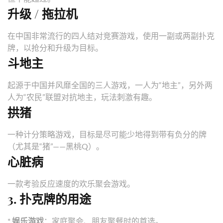
升级 / 拖拉机
在中国非常流行的四人结对竞赛游戏，使用一副或两副扑克
牌，以抢分和升级为目标。
斗地主
起源于中国并风靡全国的三人游戏，一人为“地主”，另外两
人为“农民”联盟对抗地主，玩法刺激有趣。
拱猪
一种计分策略游戏，目标是尽可能少地得到带有负分的牌
（尤其是“猪”——黑桃Q）。
心脏病
一款考验反应速度的欢乐聚会游戏。
3. 扑克牌的用途
*
娱乐游戏
：家庭聚会、朋友聚餐时的首选。