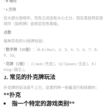
*
♣️ 梅花
*
♦️ 方块
在大部分游戏中，花色之间没有大小之分，但在某些特定游
戏中（如桥牌）会规定花色等级。
点数
每种花色的13张牌包括：
*
数字牌（10张）
：从 A ( Ace )、2、3、4、5、6、7、8、
9、10。
*
花牌（3张）
：J ( Jack / 杰克 )、Q ( Queen / 王后 )、K (
King / 国王 )。
2. 常见的扑克牌玩法
扑克牌的玩法成千上万，这里列举一些最流行和经典的：
**扑克
指一个特定的游戏类别**